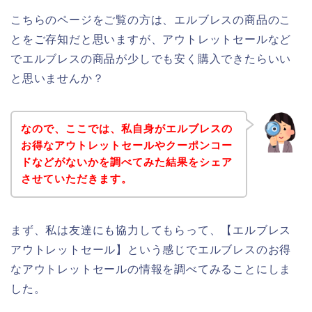
こちらのページをご覧の方は、エルブレスの商品のこ
とをご存知だと思いますが、アウトレットセールなど
でエルブレスの商品が少しでも安く購入できたらいい
と思いませんか？
なので、ここでは、私自身がエルブレスの
お得なアウトレットセールやクーポンコー
ドなどがないかを調べてみた結果をシェア
させていただきます。
まず、私は友達にも協力してもらって、【エルブレス
アウトレットセール】という感じでエルブレスのお得
なアウトレットセールの情報を調べてみることにしま
した。