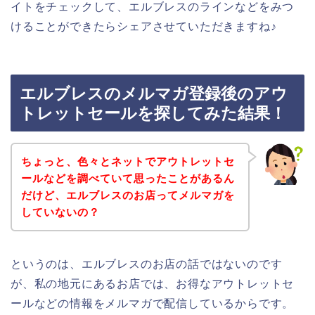
イトをチェックして、エルブレスのラインなどをみつ
けることができたらシェアさせていただきますね♪
エルブレスのメルマガ登録後のアウ
トレットセールを探してみた結果！
ちょっと、色々とネットでアウトレットセ
ールなどを調べていて思ったことがあるん
だけど、エルブレスのお店ってメルマガを
していないの？
というのは、エルブレスのお店の話ではないのです
が、私の地元にあるお店では、お得なアウトレットセ
ールなどの情報をメルマガで配信しているからです。