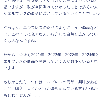
などお得な情報を探している方がご覧になっていると
思いますが、私が今回調べて分かったことは多くの人
がエルブレスの商品に満足しているということでした♪
やっぱり、エルブレスの商品のように、良い商品など
は、このように色々な人が紹介して自然と広がってい
くものなんですね♪
だから、今後も2021年、2022年、2023年、2024年と
エルブレスの商品を利用していく人が数多くいると思
います。
もしかしたら、中にはエルブレスの商品に興味がある
けど、購入しようかどうか決めかねている方もいるか
もしれませんが、、、