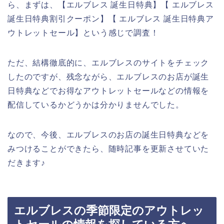
ら、まずは、【エルブレス 誕生日特典】【 エルブレス
誕生日特典割引クーポン】【 エルブレス 誕生日特典ア
ウトレットセール】という感じで調査！
ただ、結構徹底的に、エルブレスのサイトをチェック
したのですが、残念ながら、エルブレスのお店が誕生
日特典などでお得なアウトレットセールなどの情報を
配信しているかどうかは分かりませんでした。
なので、今後、エルブレスのお店の誕生日特典などを
みつけることができたら、随時記事を更新させていた
だきます♪
エルブレスの季節限定のアウトレッ